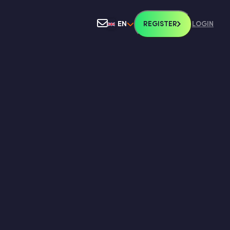
EN
REGISTER
LOGIN