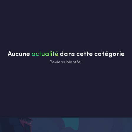
Aucune
actualité
dans cette catégorie
Reviens bientôt !